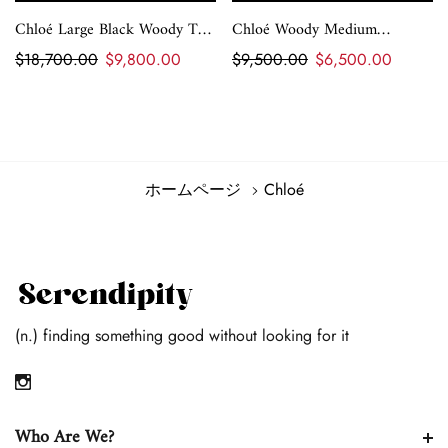
Chloé Large Black Woody Tote
Chloé Woody Medium
Bag
Leather-Trimmed Cotton-
$18,700.00
$9,800.00
$9,500.00
$6,500.00
Canvas Tote
ホームページ
Chloé
(n.) finding something good without looking for it
Who Are We?