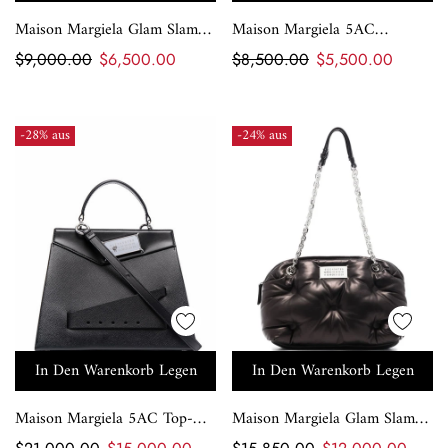
Maison Margiela Glam Slam
Maison Margiela 5AC
Mini Bag
Pochette Bag
$9,000.00
$6,500.00
$8,500.00
$5,500.00
-28% aus
-24% aus
In Den Warenkorb Legen
In Den Warenkorb Legen
Maison Margiela 5AC Top-
Maison Margiela Glam Slam
Handle Snatched Tote
Bowling Shoulder Bag