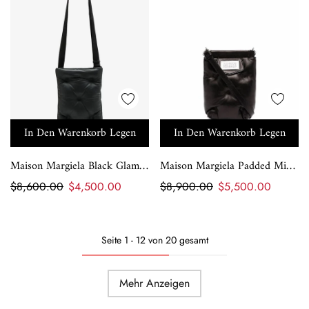
In Den Warenkorb Legen
In Den Warenkorb Legen
Maison Margiela Black Glam
Maison Margiela Padded Mini
Slam Phone Pouch
Bag
$8,600.00
$4,500.00
$8,900.00
$5,500.00
Seite
1 -
12
von
20
gesamt
Mehr Anzeigen