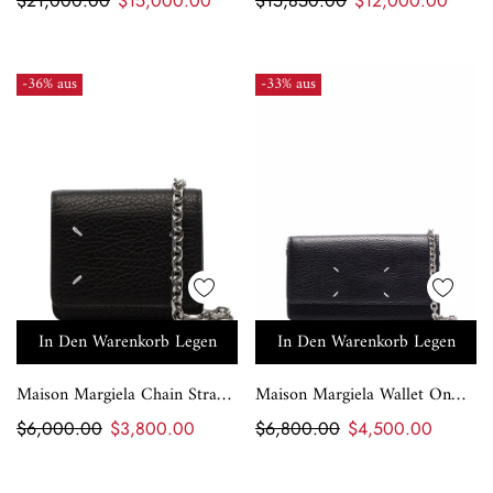
$21,000.00
$15,000.00
$15,850.00
$12,000.00
-36% aus
-33% aus
In Den Warenkorb Legen
In Den Warenkorb Legen
Maison Margiela Chain Strap
Maison Margiela Wallet On
Wallet
Chain Bag
$6,000.00
$3,800.00
$6,800.00
$4,500.00