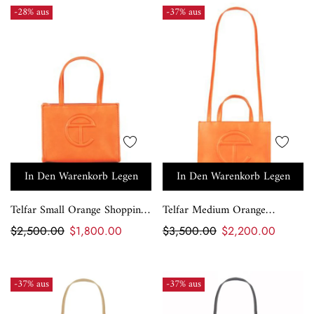
-28% aus
-37% aus
In Den Warenkorb Legen
In Den Warenkorb Legen
Telfar Small Orange Shopping
Telfar Medium Orange
Bag
Shopping Bag
$2,500.00
$1,800.00
$3,500.00
$2,200.00
-37% aus
-37% aus