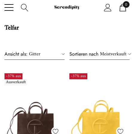
0
Telfar
Gitter
Meistverkauft
Ansicht als:
Sortieren nach
-37% aus
-37% aus
Ausverkauft