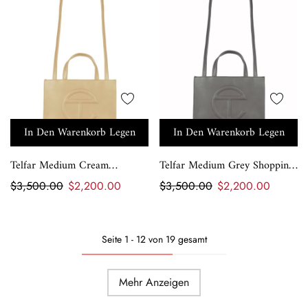
In Den Warenkorb Legen
In Den Warenkorb Legen
Telfar Medium Cream
Telfar Medium Grey Shopping
Shopping Bag
Bag
$3,500.00
$2,200.00
$3,500.00
$2,200.00
Seite
1 -
12
von
19
gesamt
Mehr Anzeigen