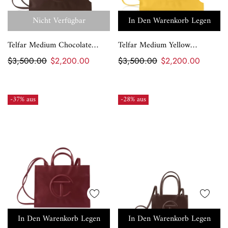
Nicht Verfügbar
In Den Warenkorb Legen
Telfar Medium Chocolate
Telfar Medium Yellow
Shopping Bag
Shopping Bag
$3,500.00
$2,200.00
$3,500.00
$2,200.00
-37% aus
-28% aus
In Den Warenkorb Legen
In Den Warenkorb Legen